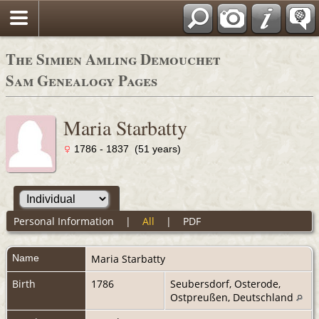
The Simien Amling Demouchet
Sam Genealogy Pages
Maria Starbatty
1786 - 1837 (51 years)
Personal Information
|
All
|
PDF
Name
Maria
Starbatty
Birth
1786
Seubersdorf, Osterode,
Ostpreußen, Deutschland