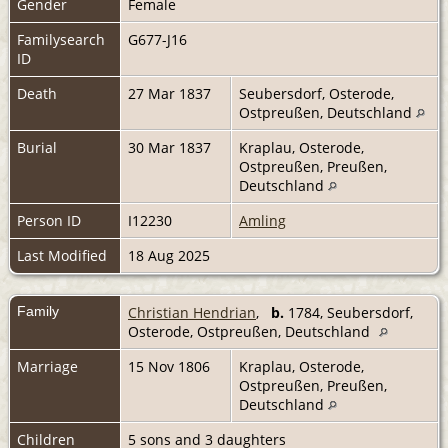
Gender
Female
Familysearch
G677-J16
ID
Death
27 Mar 1837
Seubersdorf, Osterode,
Ostpreußen, Deutschland
Burial
30 Mar 1837
Kraplau, Osterode,
Ostpreußen, Preußen,
Deutschland
Person ID
I12230
Amling
Last Modified
18 Aug 2025
Family
Christian Hendrian
,
b.
1784, Seubersdorf,
Osterode, Ostpreußen, Deutschland
Marriage
15 Nov 1806
Kraplau, Osterode,
Ostpreußen, Preußen,
Deutschland
Children
5 sons and 3 daughters