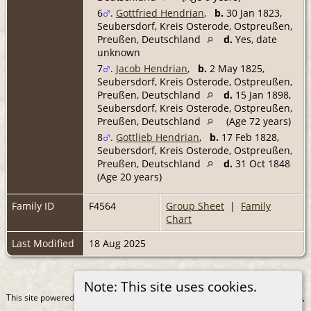
6
.
Gottfried Hendrian
,
b.
30 Jan 1823,
Seubersdorf, Kreis Osterode, Ostpreußen,
Preußen, Deutschland
d.
Yes, date
unknown
7
.
Jacob Hendrian
,
b.
2 May 1825,
Seubersdorf, Kreis Osterode, Ostpreußen,
Preußen, Deutschland
d.
15 Jan 1898,
Seubersdorf, Kreis Osterode, Ostpreußen,
Preußen, Deutschland
(Age 72 years)
8
.
Gottlieb Hendrian
,
b.
17 Feb 1828,
Seubersdorf, Kreis Osterode, Ostpreußen,
Preußen, Deutschland
d.
31 Oct 1848
(Age 20 years)
Family ID
F4564
Group Sheet
|
Family
Chart
Last Modified
18 Aug 2025
Note: This site uses cookies.
This site powered by
The Next Generation of Genealogy Sitebuilding
v. 15.0.4,
written by Darrin Lythgoe © 2001-2026.